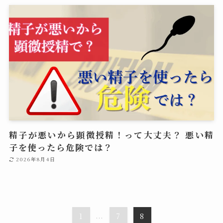
精子が悪いから顕微授精！って大丈夫？ 悪い精
子を使ったら危険では？
2026年8月4日
1
...
7
8