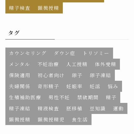
精子検査
顕微授精
タグ
カウンセリング
ダウン症
トリソミー
メンタル
不妊治療
人工授精
体外受精
保険適用
初心者向け
卵子
卵子凍結
夫婦関係
奇形精子
妊娠率
妊活
悩み
生殖補助医療
男性不妊
禁欲期間
精子
精子凍結
精液検査
胚移植
豆知識
運動
顕微授精
顕微授精児
食生活