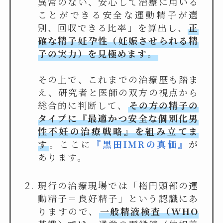
異常のない、安心して治療に用いる
ことができる安全な運動精子が選
別、回収できる比率」を算出し、
正
確な精子妊孕性（妊娠させられる精
子の実力）を見極めます
。
その上で、これまでの治療歴も踏ま
え、研究者と医師の双方の視点から
総合的に判断して、
その方の精子の
タイプに『最適かつ安全な個別化男
性不妊の治療戦略
』
を組み立てま
す
。ここに
『黒田IMRの真価』
が
あります。
現行の治療現場では「楕円頭部の運
動精子＝良好精子」という認識にあ
りますので、
一般精液検査（WHO