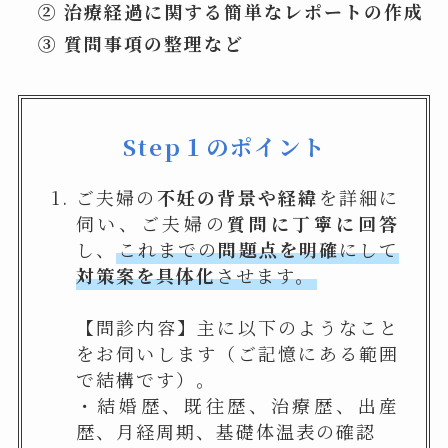
② 治療経過に関する簡単なレポートの作成
③ 質問事項の整理など
Step１のポイント
ご夫婦の
不妊の背景や経緯
を詳細に
伺い、ご夫婦の
質問に丁寧に回答
し、
これまでの
問題点を明確
にして
対策案を具体化
させます。
【問診内容】主に以下のようなこと
をお伺いします（ご記憶にある範囲
で結構です）。
・結婚歴、既往歴、治療歴、出産
歴、月経周期、基礎体温表の確認