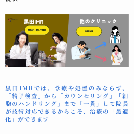
黒田IMRでは、診療や処置のみならず、
「
精子
検査」
から
「カウンセリング」
「細
胞のハンドリング」まで「一貫」して院長
が技術対応できるからこそ、治療の「最適
化」ができます