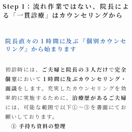
Step 1：流れ作業ではない、院長によ
る「一貫診療」は
カウンセリングから
院長直々の１時間に及ぶ『個別カウンセ
リング
』
から始まります
初診時には、
ご夫婦と院長の３人だけ
で
完全
個室
において
１時間に及ぶカウンセリング・
面談
をします。充実したカウンセリングを効
率的に実施するために、
治療歴があるご夫婦
には、可能な範囲で以下①～③を書面にてお
願いしております。
① 手持ち資料の整理