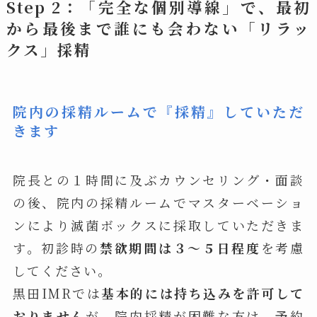
Step 2：「完全な個別導線」で、最初
から最後まで誰にも会わない
「リラッ
クス」採精
院内の採精ルームで『
採精
』していただ
きます
院長との１時間に及ぶカウンセリング・面談
の後、院内の採精ルームでマスターベーショ
ンにより滅菌ボックスに採取していただきま
す。初診時の
禁欲期間は３～５日程度
を考慮
してください。
黒田IMRでは
基本的には持ち込みを許可して
おりません
が、院内採精が困難な方は、予約