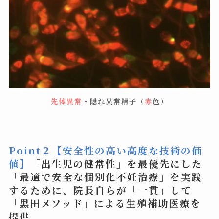
先体異常
・隠れ異常精子（
赤
色）
Point２
【安全性の高い高度な技術の価
値】
「
出生児の健常性」を最優先
にした
「最適で安全な個別化不妊治療」を実践
するために、院長自らが「一貫」して
「黒田メソッド」による生殖補助医療を
提供