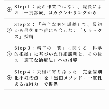
Step１：
流れ作業ではない、院長によ
る「一貫診療」は
カウンセリングから
S
tep２：
「完全な個別導線」で、最初
から最後まで誰にも会わない
「リラック
ス」採精
Step３：
精子の「質」に関する
「科学
的根拠」に基づいた詳細説明
と、その後
の
「適正な治療法」への指導
Step４：
夫婦に寄り添った
「完全個別
化不妊治療」を「
黒田メソッド
：
一貫性
ある技術力
」で提供