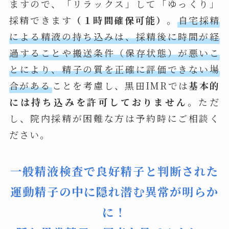
ますので、「リラックス」して「ゆっくり」
採精できます
（１時間確保可能）
。
自宅採精
による精液の持ち込みは、採精後に時間が経
過することや搬送条件（保存状態）が悪いこ
とにより、精子の質を正確に評価できない場
合がある
ことを考慮し、黒田IMRでは
基本的
には持ち込みを許可しておりません
。ただ
し、院内採精が困難な方は予約時にご相談く
ださい。
一般精液検査で良好精子と判断された
運動精子の中に隠れ潜む異常が明らか
に！