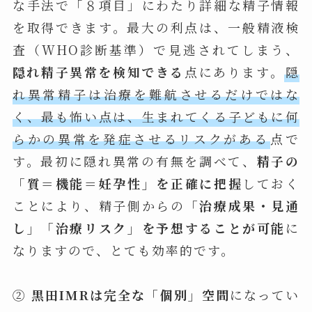
な手法で「８項目」にわたり詳細な精子情報
を取得できます。最大の利点は、一般精液検
査（WHO診断基準）で見逃されてしまう、
隠れ精子異常を検知できる
点にあります。
隠
れ異常精子は治療を難航させるだけではな
く、最も怖い点は、生まれてくる子どもに何
らかの異常を発症させるリスクがある
点で
す。最初に隠れ異常の有無を調べて、
精子の
「質＝機能＝妊孕性」を正確に把握
しておく
ことにより、精子側からの
「治療成果・見通
し」「治療リスク」を予想することが可能
に
なりますので、とても効率的です。
②
黒田IMRは完全な「個別」空間
になってい