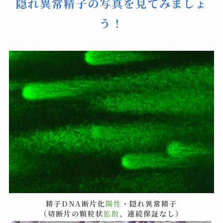
隠れ異常精子の写真を見てみましょ
う！
精子DNA断片化
陽性
・隠れ異常精子
（切断片の顆粒状
拡散
、連続保証なし）