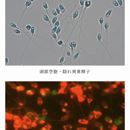
頭部空胞・隠れ異常精子