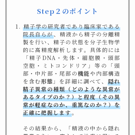
Step２のポイント
精子学の研究者であり臨床家である
院長自らが
、精液から精子の分離精
製を行い、精子の状態を分子生物学
的に高精度解析します。具体的には
「精子DNA・先体・細胞膜・頭部
空胞・ミトコンドリア」等の「頭
部・中片部・尾部の
機能
や内部構造
を含む
形態
」を詳細に調べて、
隠れ
精子異常の種類（どのような異常が
あるタイプのか？）と程度（その異
常が軽症なのか、重篤なのか？）を
正確に把握します
。
その結果から、「精液の中から隠れ