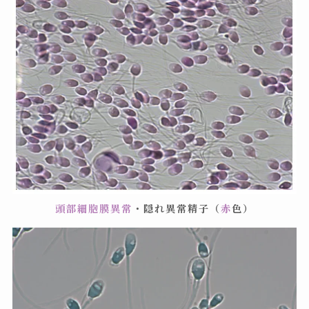
頭部細胞膜異常
・隠れ異常精子（
赤
色）