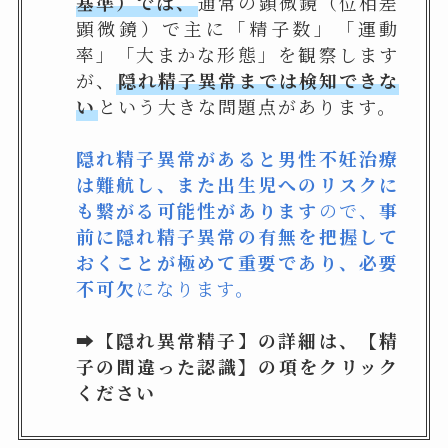
基準）では、
通常の顕微鏡（位相差
顕微鏡）で主に「精子数」「運動
率」「大まかな形態」を観察します
が、
隠れ精子異常までは検知できな
い
という大きな問題点があります。
隠れ精子異常があると男性不妊治療
は難航し、また出生児へのリスクに
も繋がる可能性があります
ので、
事
前に隠れ精子異常の有無を把握して
おくことが極めて重要であり、必要
不可欠
になります。
➡️【
隠れ異常精子
】
の詳細は、【
精
子の間違った認識
】の項をクリック
ください