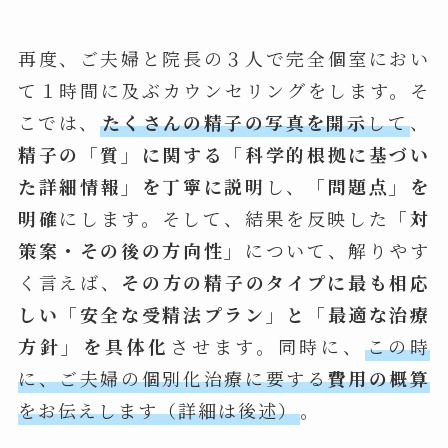
再度、ご夫婦と院長の３人で完全個室におい
て１時間に及ぶカウンセリングをします。そ
こでは、
たくさんの精子の写真を開示
して
、
精子の「質」に関する「科学的根拠に基づい
た詳細情報」を丁寧に説明
し、
「問題点」を
明確
にします。そして、結果を反映した
「対
策案・その後の方向性」
について、解りやす
く言えば、
その方の精子のタイプに最も相応
しい「安全な受精法プラン」と「最適な治療
方針」を具体化
させます。同時に、
この時
に、ご夫婦の個別化治療に要する
費用の概算
をお伝えします（詳細は後述）
。