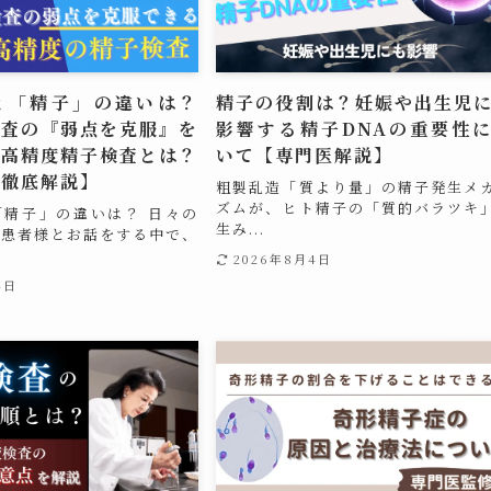
と「精子」の違いは？
精子の役割は？妊娠や出生児
検査の『弱点を克服』を
影響する精子DNAの重要性
の高精度精子検査とは？
いて【専門医解説】
が徹底解説】
粗製乱造「質より量」の精子発生メ
ズムが、ヒト精子の「質的バラツキ
「精子」の違いは？ 日々の
生み...
て患者様とお話をする中で、
2026年8月4日
4日