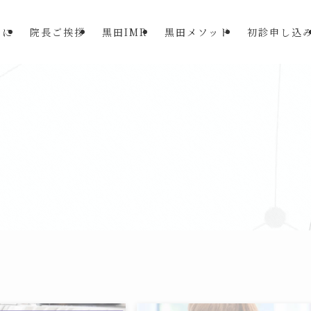
めに
院長ご挨拶
黒田IMR
黒田メソッド
初診申し込