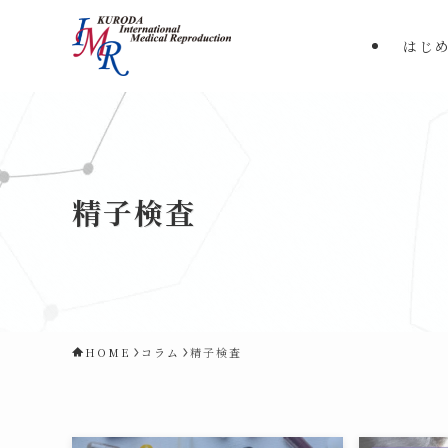
はじ
精子検査
HOME
コラム
精子検査