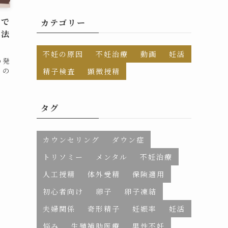
はで
カテゴリー
療法
不妊の原因
不妊治療
動画
妊活
の発
」の
精子検査
顕微授精
タグ
カウンセリング
ダウン症
トリソミー
メンタル
不妊治療
人工授精
体外受精
保険適用
初心者向け
卵子
卵子凍結
夫婦関係
奇形精子
妊娠率
妊活
悩み
生殖補助医療
男性不妊