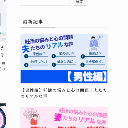
検索
最新記事
した
は？
子異
療の
【男性編】妊活の悩みと心の問題｜夫たち
のリアルな声