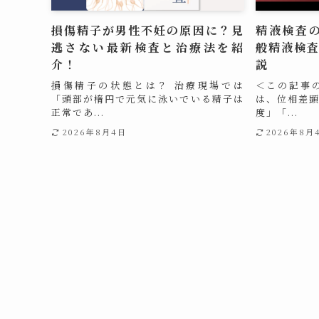
損傷精子が男性不妊の原因に？見
精液検査
逃さない最新検査と治療法を紹
般精液検
介！
説
損傷精子の状態とは？ 治療現場では
＜この記事の
「頭部が楕円で元気に泳いでいる精子は
は、位相差
正常であ...
度」「...
2026年8月4日
2026年8月