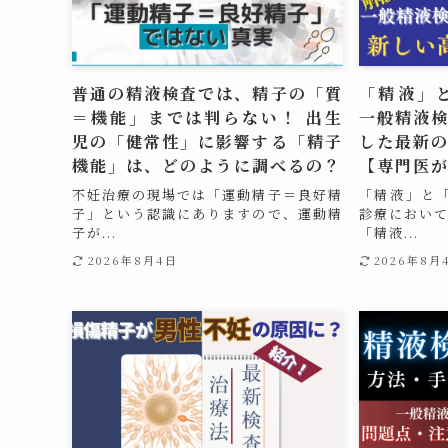
普通の精液検査では、精子の「質
「精液」
＝機能」までは判らない！ 出生
一般精液
児の「健常性」に影響する「精子
した最新
機能」は、どのように調べるの？
【専門医
不妊治療の現場では「運動精子＝良好精
「精液」と
子」という認識にありますので、運動精
診療におい
子が...
「精液...
2026年8月4日
2026年8月