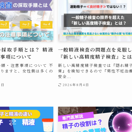
の採取手順とは？ 精液
一般精液検査の問題点を克服
意事項について
『新しい高精度精子検査』と
手順・注意事項について 不
新しい高精度精子検査では『隠れ精
まりますと、女性側は多くの
常』を検知できるので『男性不妊治
安全...
4日
2026年8月4日