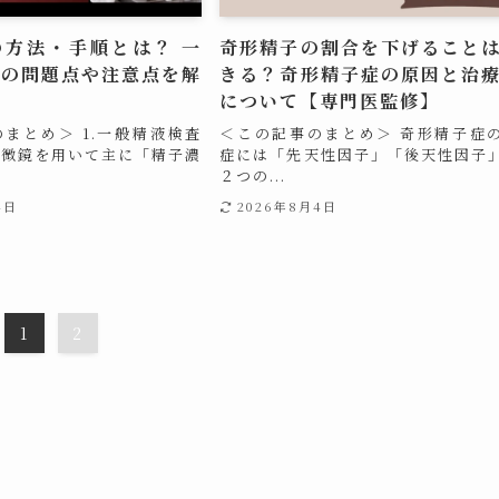
の方法・手順とは？ 一
奇形精子の割合を下げること
査の問題点や注意点を解
きる？奇形精子症の原因と治
について【専門医監修】
まとめ＞ 1.一般精液検査
＜この記事のまとめ＞ 奇形精子症
顕微鏡を用いて主に「精子濃
症には「先天性因子」「後天性因子
２つの...
4日
2026年8月4日
1
2