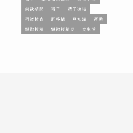
禁欲期間
精子
精子凍結
精液検査
胚移植
豆知識
運動
顕微授精
顕微授精児
食生活