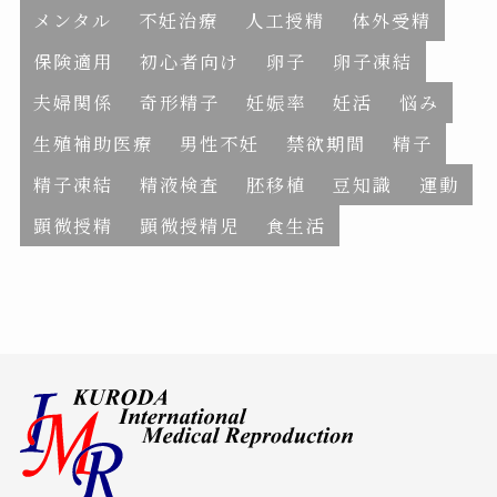
メンタル
不妊治療
人工授精
体外受精
保険適用
初心者向け
卵子
卵子凍結
夫婦関係
奇形精子
妊娠率
妊活
悩み
生殖補助医療
男性不妊
禁欲期間
精子
精子凍結
精液検査
胚移植
豆知識
運動
顕微授精
顕微授精児
食生活